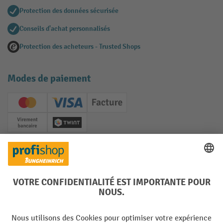
Protection des données sécurisée
Conseils d'achat personnalisés
Protection des acheteurs - Trusted Shops
Modes de paiement
Creditcard (Master)
Creditcard (Visa)
Facture
Paiement anticipé
Twint
Réseaux sociaux
Facebook
YouTube
LinkedIn
Instagram
Langues