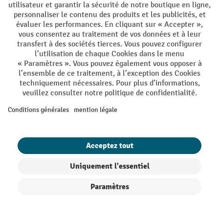
DE
FR
Conditions générales de vente
Mentions Légales
Protection des Données
Politique de cookies
All prices excl. VAT plus
shipping costs
and possible delivery charges,
if not stated otherwise.
¹ La remise est valable jusqu'à épuisement des stocks. La remise ne
s'applique pas aux prix spéciaux. Il n'est pas possible de le combiner
avec d'autres réductions en pourcentage ou bons de réduction. | ² Une
réduction unique est offerte lors de la première inscription à la
newsletter. Le bon, valable 10 jours, peut être utilisé en ligne pour
toute commande d'un montant net minimum de CHF 250. Le
pourcentage de remise varie selon la catégorie de produits, pouvant
atteindre jusqu'à 10 %. Les transpalettes électriques, les gerbeurs
Filtre
Triage
électriques, les chariots élévateurs électriques et l'outillage sont
exclus de cette offre. Cette réduction ne peut pas être cumulée avec