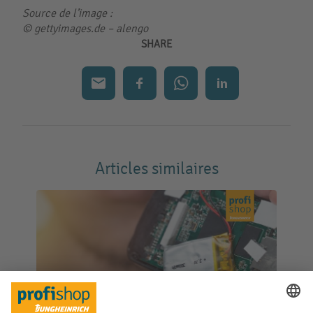
Source de l’image :
© gettyimages.de –
alengo
SHARE
Articles similaires