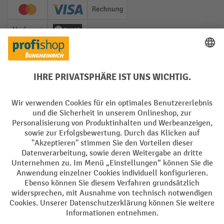
Creditcard (Master)
Creditcard (Visa)
Rechnung
Vorkasse
Twint
Soziale Netzwerke
Facebook
YouTube
LinkedIn
Instagram
Sprachen
DE
FR
AGB
Impressum
Datenschutz
Privacy Settings
Alle Preise exkl. gesetzl. Mehrwertsteuer zzgl.
Versandkosten
und ggf.
Nachnahmegebühren, wenn nicht anders angegeben.