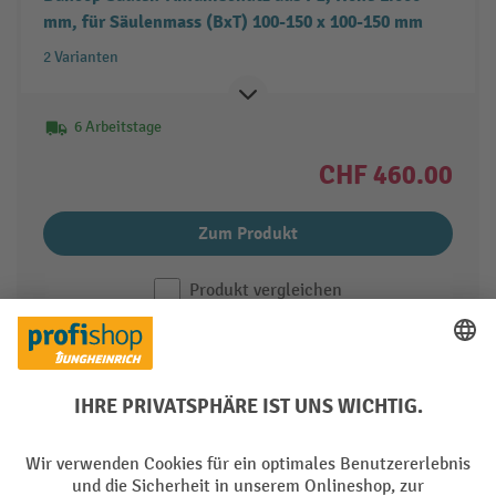
mm, für Säulenmass (BxT) 100-150 x 100-150 mm
2 Varianten
6 Arbeitstage
CHF 460.00
Zum Produkt
Produkt vergleichen
1 von 7
weiter