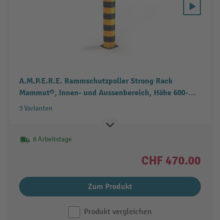
A.M.P.E.R.E. Rammschutzpoller Strong Rack
Mammut®, Innen- und Aussenbereich, Höhe 600-
1.100 mm, Ø 200 mm
3 Varianten
8 Arbeitstage
CHF 470.00
Zum Produkt
Produkt vergleichen