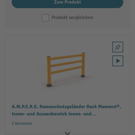
Zum Produkt
Produkt vergleichen
A.M.P.E.R.E. Rammschutzgeländer Rack Mammut®,
Innen- und Aussenbereich Innen- und
Aussenbereich, HxL 1.100 x 2.000-10.000 mm
5 Varianten