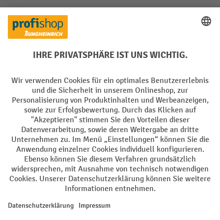
Soziale Netzwerke
Facebook
YouTube
LinkedIn
Instagram
Sprachen
DE
FR
AGB
Impressum
Datenschutz
Privacy Settings
Alle Preise exkl. gesetzl. Mehrwertsteuer zzgl.
Versandkosten
und ggf.
Nachnahmegebühren, wenn nicht anders angegeben.
¹ Der Rabatt gilt so lange der Vorrat reicht. Der Rabatt gilt nicht auf
Sonderpreise. Eine Kombination mit anderen prozentualen Rabatten
oder Gutscheinen ist nicht möglich. | ² Der Rabatt wird einmalig bei
Erstregistrierung für den Newsletter gewährt. Der Gutschein ist 10