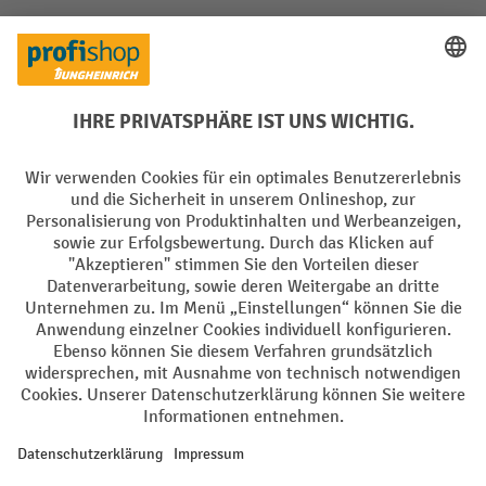
Soziale Netzwerke
Facebook
YouTube
LinkedIn
Instagram
Sprachen
DE
FR
AGB
Impressum
Datenschutz
Privacy Settings
Alle Preise exkl. gesetzl. Mehrwertsteuer zzgl.
Versandkosten
und ggf.
Nachnahmegebühren, wenn nicht anders angegeben.
¹ Der Rabatt gilt so lange der Vorrat reicht. Der Rabatt gilt nicht auf
Sonderpreise. Eine Kombination mit anderen prozentualen Rabatten
oder Gutscheinen ist nicht möglich. | ² Der Rabatt wird einmalig bei
Erstregistrierung für den Newsletter gewährt. Der Gutschein ist 10