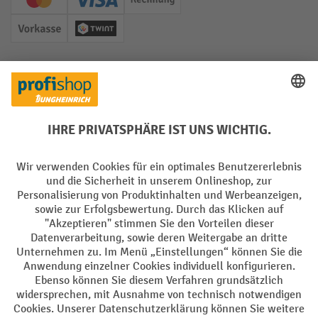
Creditcard (Master)
Creditcard (Visa)
Rechnung
Vorkasse
Twint
Soziale Netzwerke
Facebook
YouTube
LinkedIn
Instagram
Sprachen
DE
FR
AGB
Impressum
Datenschutz
Privacy Settings
Alle Preise exkl. gesetzl. Mehrwertsteuer zzgl.
Versandkosten
und ggf.
Nachnahmegebühren, wenn nicht anders angegeben.