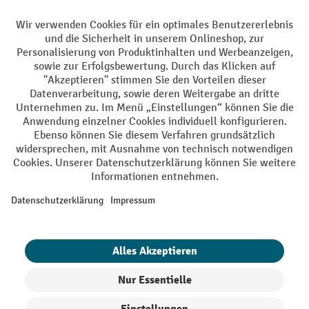
Sprachen
DE
FR
AGB
Impressum
Datenschutz
Privacy Settings
Alle Preise exkl. gesetzl. Mehrwertsteuer zzgl.
Versandkosten
und ggf.
Nachnahmegebühren, wenn nicht anders angegeben.
¹ Der Rabatt gilt so lange der Vorrat reicht. Der Rabatt gilt nicht auf
Sonderpreise. Eine Kombination mit anderen prozentualen Rabatten
oder Gutscheinen ist nicht möglich. | ² Der Rabatt wird einmalig bei
Erstregistrierung für den Newsletter gewährt. Der Gutschein ist 10
Tage gültig und kann ab einem Netto-Bestellwert von 250.- CHF online
eingelöst werden. Die Höhe des Rabatts variiert je nach
Produktkategorie und beträgt bis zu 10 % (10 % auf Lager, Umwelt,
Arbeitsschutz | 5% auf Werkstatt, Betrieb, Transport, Stapeln und
Heben | 7% auf Büro). Ausgenommen sind Elektro-Hubwagen,
Elektro-Hochhubwagen, Elektro-Stapler sowie Gebrauchtgeräte.