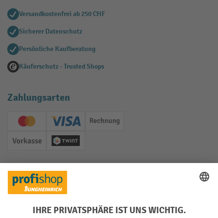
Versandkostenfrei ab 250 CHF
Sicherer Datenschutz
Persönliche Kaufberatung
Käuferschutz - Trusted Shops
Zahlungsarten
Creditcard (Master)
Creditcard (Visa)
Rechnung
Vorkasse
Twint
Soziale Netzwerke
Facebook
YouTube
LinkedIn
Instagram