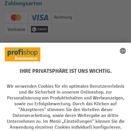
Zahlungsarten
Creditcard (Master)
Creditcard (Visa)
Rechnung
Vorkasse
Twint
Soziale Netzwerke
Facebook
YouTube
LinkedIn
Instagram
Sprachen
DE
FR
AGB
Impressum
Datenschutz
Privacy Settings