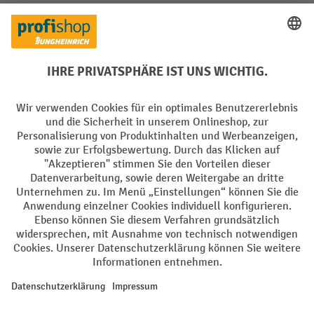
Soziale Netzwerke
Facebook
YouTube
LinkedIn
Instagram
Sprachen
DE
FR
AGB
Impressum
Datenschutz
Privacy Settings
Alle Preise exkl. gesetzl. Mehrwertsteuer zzgl.
Versandkosten
und ggf.
Nachnahmegebühren, wenn nicht anders angegeben.
¹ Der Rabatt gilt so lange der Vorrat reicht. Der Rabatt gilt nicht auf
Sonderpreise. Eine Kombination mit anderen prozentualen Rabatten
oder Gutscheinen ist nicht möglich. | ² Der Rabatt wird einmalig bei
Erstregistrierung für den Newsletter gewährt. Der Gutschein ist 10