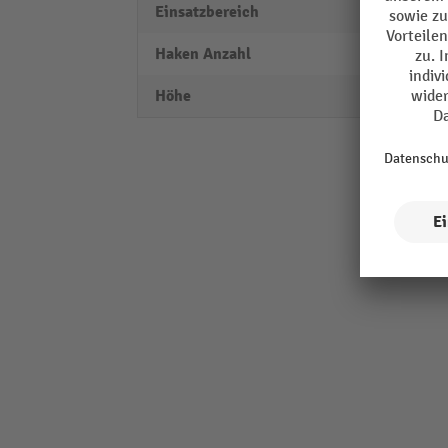
Einsatzbereich
Innen
Haken Anzahl
54
Höhe
400 