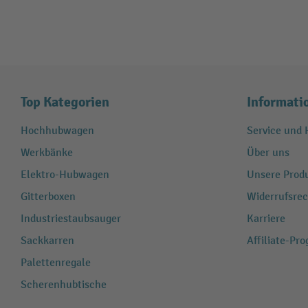
Top Kategorien
Informati
Hochhubwagen
Service und H
Werkbänke
Über uns
Elektro-Hubwagen
Unsere Produ
Gitterboxen
Widerrufsrec
Industriestaubsauger
Karriere
Sackkarren
Affiliate-Pr
Palettenregale
Scherenhubtische