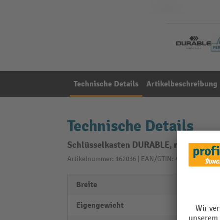
Technische Details
Artikelbeschreibung
Technische Details
Schlüsselkasten DURABLE, mit Einwurf
Artikelnummer: 162036 | EAN/GTIN: 4005546104584
Breite
302 
Eigengewicht
6,5 kg