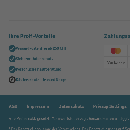
Ihre Profi-Vorteile
Zahlungsa
Versandkostenfrei ab 250 CHF
Creditc
Sicherer Datenschutz
Vorkas
Persönliche Kaufberatung
Käuferschutz - Trusted Shops
AGB
Impressum
Datenschutz
Privacy Settings
Alle Preise exkl. gesetzl. Mehrwertsteuer zzgl.
Versandkosten
und ggf.
¹ Der Rabatt gilt so lange der Vorrat reicht. Der Rabatt gilt nicht au