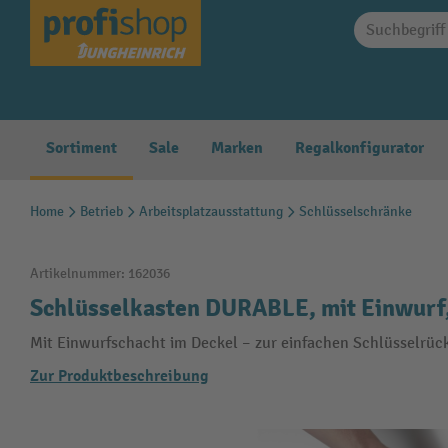
springen
Zur Hauptnavigation springen
Sortiment
Sale
Marken
Regalkonfigurator
Home
Betrieb
Arbeitsplatzausstattung
Schlüsselschränke
Artikelnummer:
162036
Schlüsselkasten DURABLE, mit Einwurf
Mit Einwurfschacht im Deckel – zur einfachen Schlüsselrüc
Zur Produktbeschreibung