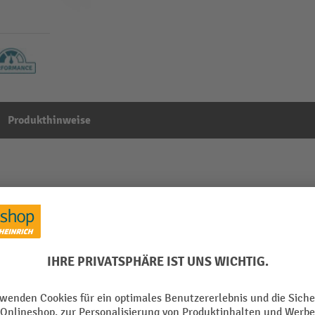
Produkthinweise
, 54 Haken
Aus der Kategorie:
Schlüsselschränke
mm
Marke
Material