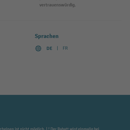
vertrauenswürdig.
Sprachen
DE
FR
cheinen ist nicht möglich. | ² Der Rabatt wird einmalig bei