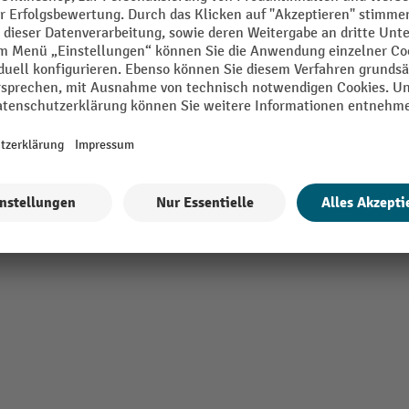
bereich
Schloss Typ
Segment
mm
Tiefe