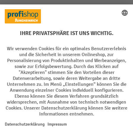
Soziale Netzwerke
Facebook
YouTube
LinkedIn
Instagram
Sprachen
DE
FR
AGB
Impressum
Datenschutz
Privacy Settings
Alle Preise exkl. gesetzl. Mehrwertsteuer zzgl.
Versandkosten
und ggf.
Nachnahmegebühren, wenn nicht anders angegeben.
¹ Der Rabatt gilt so lange der Vorrat reicht. Der Rabatt gilt nicht auf
Sonderpreise. Eine Kombination mit anderen prozentualen Rabatten
oder Gutscheinen ist nicht möglich. | ² Der Rabatt wird einmalig bei
Erstregistrierung für den Newsletter gewährt. Der Gutschein ist 10