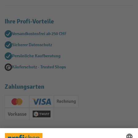
Ihre Profi-Vorteile
Versandkostenfrei ab 250 CHF
Sicherer Datenschutz
Persönliche Kaufberatung
Käuferschutz - Trusted Shops
Zahlungsarten
Creditcard (Master)
Creditcard (Visa)
Rechnung
Vorkasse
Twint
Soziale Netzwerke