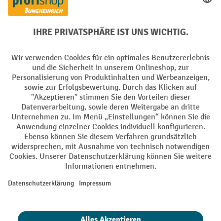
Facebook
YouTube
LinkedIn
Instagram
Sprachen
DE
FR
AGB
Impressum
Datenschutz
Privacy Settings
Alle Preise exkl. gesetzl. Mehrwertsteuer zzgl.
Versandkosten
und ggf.
Nachnahmegebühren, wenn nicht anders angegeben.
¹ Der Rabatt gilt so lange der Vorrat reicht. Der Rabatt gilt nicht auf
Sonderpreise. Eine Kombination mit anderen prozentualen Rabatten
oder Gutscheinen ist nicht möglich. | ² Der Rabatt wird einmalig bei
Erstregistrierung für den Newsletter gewährt. Der Gutschein ist 10
Tage gültig und kann ab einem Netto-Bestellwert von 250.- CHF online
eingelöst werden. Die Höhe des Rabatts variiert je nach