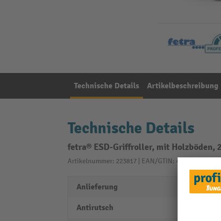
Technische Details
Artikelbeschreibung
Technische Details
fetra® ESD-Griffroller, mit Holzböden,
Artikelnummer: 223817 | EAN/GTIN: 4017976491820
Anlieferung
vollst
Antirutsch
nein