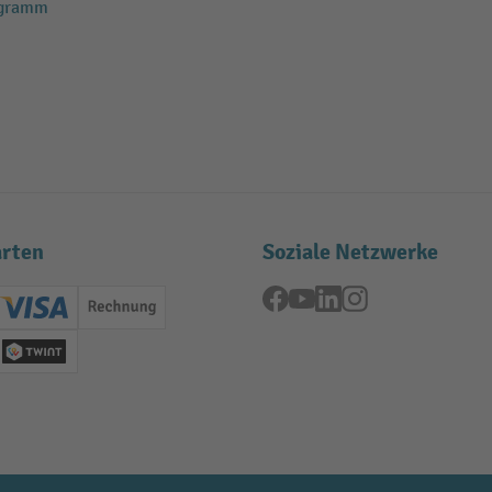
ogramm
rten
Soziale Netzwerke
Facebook
YouTube
LinkedIn
Instagram
ard (Master)
Creditcard (Visa)
Rechnung
se
Twint