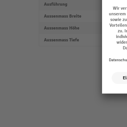
Ausführung
Transp
Aussenmass Breite
450 
Aussenmass Höhe
910 
Aussenmass Tiefe
860 