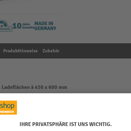
Produkthinweise
Zubehör
 2 Ladeflächen à 450 x 600 mm
Aus der Kategorie:
Griffroller
ändig montiert
Innere Stapelmulden
Ladehöhe