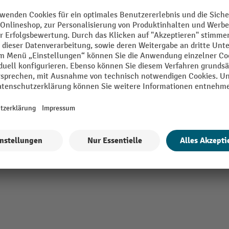
ortroller
Lenkrolle Breite
mm
Lenkrolle Durchmesser
mm
Lenkrollen Anzahl
mm
Marke
Alle technische Details anzeigen