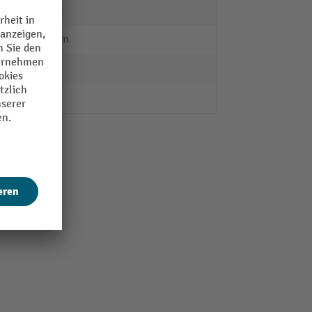
32 mm
125 mm
2 Stk.
fetra®