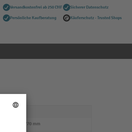
Versandkostenfrei ab 250 CHF
Sicherer Datenschutz
Persönliche Kaufberatung
Käuferschutz - Trusted Shops
nein
195 - 770 mm