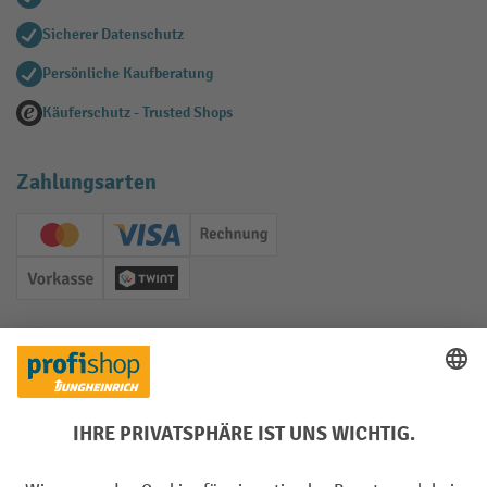
Sicherer Datenschutz
Persönliche Kaufberatung
Käuferschutz - Trusted Shops
Zahlungsarten
Creditcard (Master)
Creditcard (Visa)
Rechnung
Vorkasse
Twint
Soziale Netzwerke
Facebook
YouTube
LinkedIn
Instagram
Sprachen