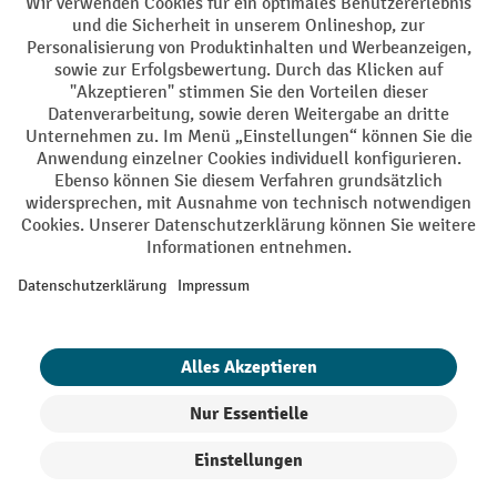
DE
FR
AGB
Impressum
Datenschutz
Privacy Settings
Alle Preise exkl. gesetzl. Mehrwertsteuer zzgl.
Versandkosten
und ggf.
Nachnahmegebühren, wenn nicht anders angegeben.
¹ Der Rabatt gilt so lange der Vorrat reicht. Der Rabatt gilt nicht auf
Sonderpreise. Eine Kombination mit anderen prozentualen Rabatten
oder Gutscheinen ist nicht möglich. | ² Der Rabatt wird einmalig bei
Erstregistrierung für den Newsletter gewährt. Der Gutschein ist 10
Tage gültig und kann ab einem Netto-Bestellwert von 250.- CHF online
eingelöst werden. Die Höhe des Rabatts variiert je nach
Produktkategorie und beträgt bis zu 10 % (10 % auf Lager, Umwelt,
Arbeitsschutz | 5% auf Werkstatt, Betrieb, Transport, Stapeln und
Heben | 7% auf Büro). Ausgenommen sind Elektro-Hubwagen,
Elektro-Hochhubwagen, Elektro-Stapler sowie Gebrauchtgeräte.
Ausschluss von Werkzeug. Gilt nicht auf Sonderpreise. Kombination
mit anderen prozentualen Rabatten oder Gutscheinen nicht möglich.