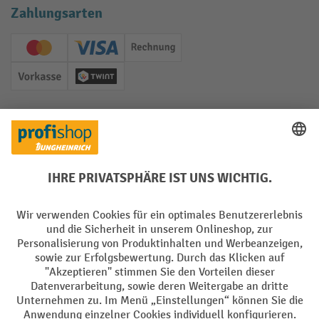
Zahlungsarten
Creditcard (Master)
Creditcard (Visa)
Rechnung
Vorkasse
Twint
Soziale Netzwerke
Facebook
YouTube
LinkedIn
Instagram
Sprachen
DE
FR
AGB
Impressum
Datenschutz
Privacy Settings