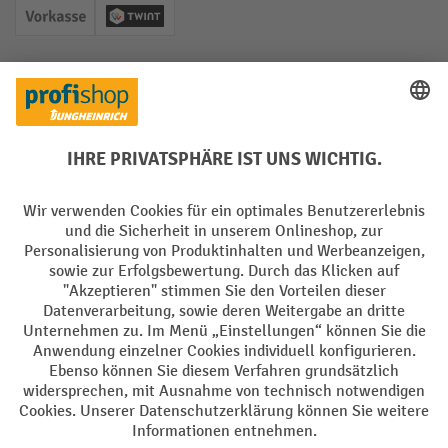
Vorkasse
Twint
Soziale Netzwerke
Facebook
YouTube
LinkedIn
Instagram
Sprachen
DE
FR
AGB
Impressum
Datenschutz
Privacy Settings
Alle Preise exkl. gesetzl. Mehrwertsteuer zzgl.
Versandkosten
und ggf.
Nachnahmegebühren, wenn nicht anders angegeben.
¹ Der Rabatt gilt so lange der Vorrat reicht. Der Rabatt gilt nicht auf