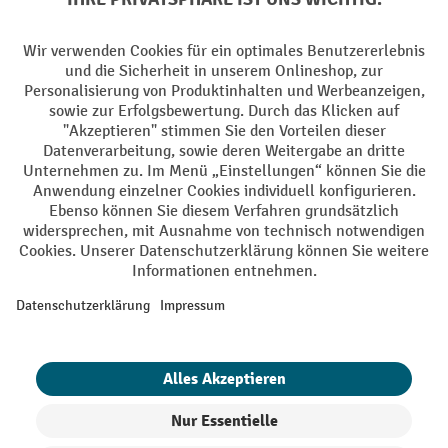
Sprachen
DE
FR
AGB
Impressum
Datenschutz
Privacy Settings
Alle Preise exkl. gesetzl. Mehrwertsteuer zzgl.
Versandkosten
und ggf.
Nachnahmegebühren, wenn nicht anders angegeben.
¹ Der Rabatt gilt so lange der Vorrat reicht. Der Rabatt gilt nicht auf
Sonderpreise. Eine Kombination mit anderen prozentualen Rabatten
oder Gutscheinen ist nicht möglich. | ² Der Rabatt wird einmalig bei
Erstregistrierung für den Newsletter gewährt. Der Gutschein ist 10
Tage gültig und kann ab einem Netto-Bestellwert von 250.- CHF online
eingelöst werden. Die Höhe des Rabatts variiert je nach
Produktkategorie und beträgt bis zu 10 % (10 % auf Lager, Umwelt,
Arbeitsschutz | 5% auf Werkstatt, Betrieb, Transport, Stapeln und
Heben | 7% auf Büro). Ausgenommen sind Elektro-Hubwagen,