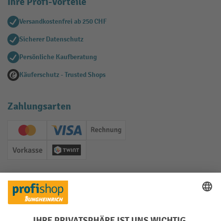
Ihre Profi-Vorteile
Versandkostenfrei ab 250 CHF
Sicherer Datenschutz
Persönliche Kaufberatung
Käuferschutz - Trusted Shops
Zahlungsarten
Creditcard (Master)
Creditcard (Visa)
Rechnung
Vorkasse
Twint
Soziale Netzwerke
Facebook
YouTube
LinkedIn
Instagram