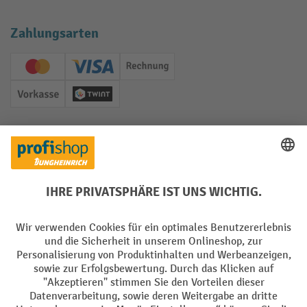
Zahlungsarten
Creditcard (Master)
Creditcard (Visa)
Rechnung
Vorkasse
Twint
Soziale Netzwerke
Facebook
YouTube
LinkedIn
Instagram
Sprachen
DE
FR