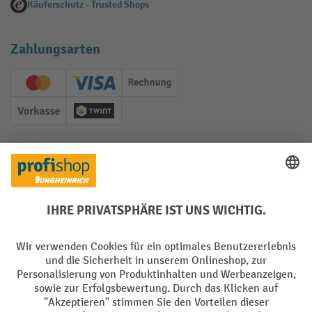
Käuferschutz - Trusted Shops
Zahlungsarten
Creditcard (Master)
Creditcard (Visa)
Rechnung
Vorkasse
Twint
Soziale Netzwerke
Facebook
YouTube
LinkedIn
Instagram
Sprachen
DE
FR