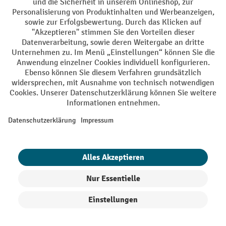
DE
FR
AGB
Impressum
Datenschutz
Privacy Settings
Alle Preise exkl. gesetzl. Mehrwertsteuer zzgl.
Versandkosten
und ggf.
Nachnahmegebühren, wenn nicht anders angegeben.
¹ Der Rabatt gilt so lange der Vorrat reicht. Der Rabatt gilt nicht auf
Sonderpreise. Eine Kombination mit anderen prozentualen Rabatten
oder Gutscheinen ist nicht möglich. | ² Der Rabatt wird einmalig bei
Erstregistrierung für den Newsletter gewährt. Der Gutschein ist 10
Tage gültig und kann ab einem Netto-Bestellwert von 250.- CHF online
eingelöst werden. Die Höhe des Rabatts variiert je nach
Produktkategorie und beträgt bis zu 10 % (10 % auf Lager, Umwelt,
Arbeitsschutz | 5% auf Werkstatt, Betrieb, Transport, Stapeln und
Heben | 7% auf Büro). Ausgenommen sind Elektro-Hubwagen,
Elektro-Hochhubwagen, Elektro-Stapler sowie Gebrauchtgeräte.
Ausschluss von Werkzeug. Gilt nicht auf Sonderpreise. Kombination
mit anderen prozentualen Rabatten oder Gutscheinen nicht möglich.