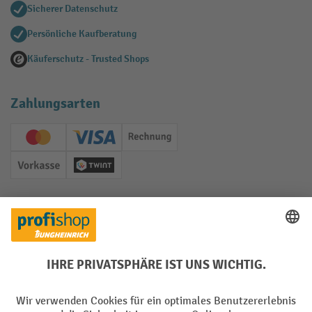
Sicherer Datenschutz
Persönliche Kaufberatung
Käuferschutz - Trusted Shops
Zahlungsarten
Creditcard (Master)
Creditcard (Visa)
Rechnung
Vorkasse
Twint
Soziale Netzwerke
Facebook
YouTube
LinkedIn
Instagram
Sprachen