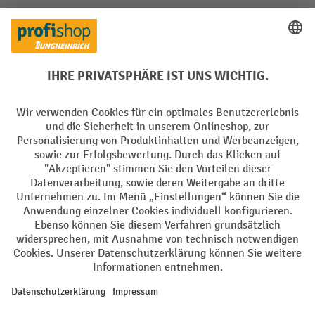
Soziale Netzwerke
Facebook
YouTube
LinkedIn
Instagram
Sprachen
DE
FR
AGB
Impressum
Datenschutz
Privacy Settings
Alle Preise exkl. gesetzl. Mehrwertsteuer zzgl.
Versandkosten
und ggf.
Nachnahmegebühren, wenn nicht anders angegeben.
¹ Der Rabatt gilt so lange der Vorrat reicht. Der Rabatt gilt nicht auf
Sonderpreise. Eine Kombination mit anderen prozentualen Rabatten
oder Gutscheinen ist nicht möglich. | ² Der Rabatt wird einmalig bei
Erstregistrierung für den Newsletter gewährt. Der Gutschein ist 10