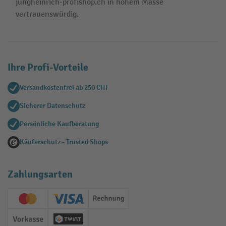
jungheinrich-profishop.ch in hohem Masse
vertrauenswürdig.
Ihre Profi-Vorteile
Versandkostenfrei ab 250 CHF
Sicherer Datenschutz
Persönliche Kaufberatung
Käuferschutz - Trusted Shops
Zahlungsarten
Creditcard (Master)
Creditcard (Visa)
Rechnung
Vorkasse
Twint