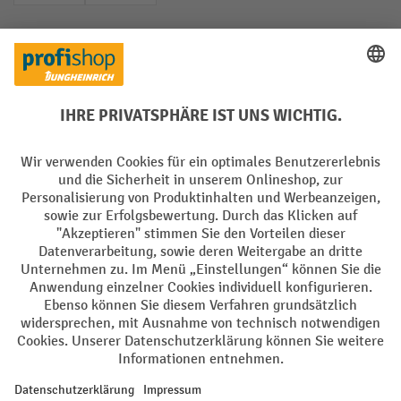
Soziale Netzwerke
Facebook
YouTube
LinkedIn
Instagram
Sprachen
DE
FR
AGB
Impressum
Datenschutz
Privacy Settings
Alle Preise exkl. gesetzl. Mehrwertsteuer zzgl.
Versandkosten
und ggf.
Nachnahmegebühren, wenn nicht anders angegeben.
¹ Der Rabatt gilt so lange der Vorrat reicht. Der Rabatt gilt nicht auf
Sonderpreise. Eine Kombination mit anderen prozentualen Rabatten
oder Gutscheinen ist nicht möglich. | ² Der Rabatt wird einmalig bei