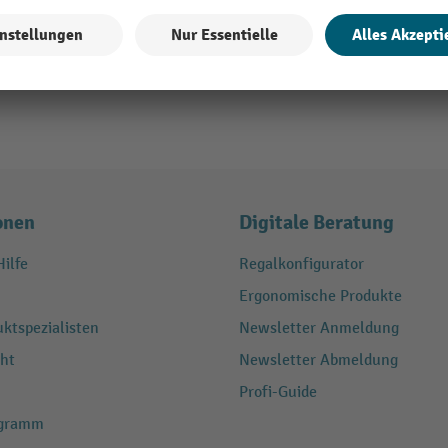
onen
Digitale Beratung
ilfe
Regalkonfigurator
Ergonomische Produkte
ktspezialisten
Newsletter Anmeldung
ht
Newsletter Abmeldung
Profi-Guide
ogramm