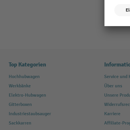
Top Kategorien
Informati
Hochhubwagen
Service und H
Werkbänke
Über uns
Elektro-Hubwagen
Unsere Produ
Gitterboxen
Widerrufsrec
Industriestaubsauger
Karriere
Sackkarren
Affiliate-Pr