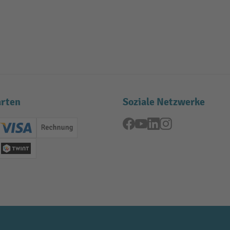
rten
Soziale Netzwerke
Facebook
YouTube
LinkedIn
Instagram
ard (Master)
Creditcard (Visa)
Rechnung
se
Twint