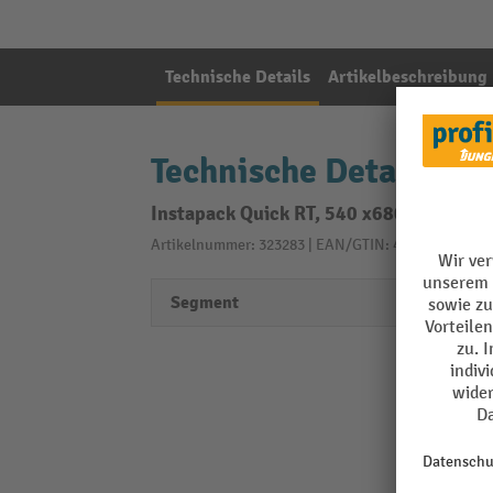
Technische Details
Artikelbeschreibung
Technische Details
Instapack Quick RT, 540 x680 mm, Nr. 8
Artikelnummer: 323283 | EAN/GTIN: 4056705400641
Segment