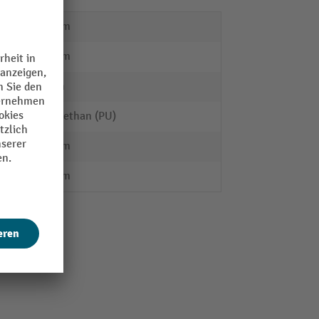
535 mm
110 mm
85 mm
Polyurethan (PU)
425 mm
720 mm