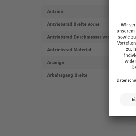
Antrieb
elektr
Antriebsrad Breite vorne
70 m
Antriebsrad Durchmesser vorne
230 
Antriebsrad Material
Polyu
Anzeige
2 Zoll
Arbeitsgang Breite
2066