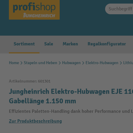
springen
Zur Hauptnavigation springen
Sortiment
Sale
Marken
Regalkonfigurator
Home
Stapeln und Heben
Hubwagen
Elektro-Hubwagen
Lith
Artikelnummer:
601301
Jungheinrich Elektro-Hubwagen EJE 116i
Gabellänge 1.150 mm
Effizientes Paletten-Handling dank hoher Performance und 
Zur Produktbeschreibung