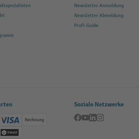
ktspezialisten
Newsletter Anmeldung
ht
Newsletter Abmeldung
Profi-Guide
ogramm
rten
Soziale Netzwerke
Facebook
YouTube
LinkedIn
Instagram
ard (Master)
Creditcard (Visa)
Rechnung
se
Twint