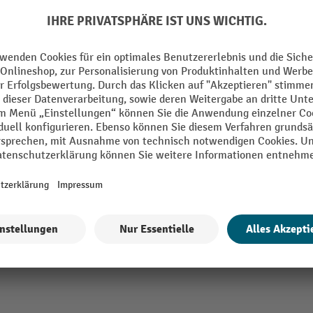
isch
Gabel Tragbreite
m
Gabelrolle Breite
mm
Gabelrolle Durchmesser
rethan (PU)
Gabelrolle Material
 Display
Gabelrücken Länge
 mm
Gesamtbreite
Alle technische Details anzeigen