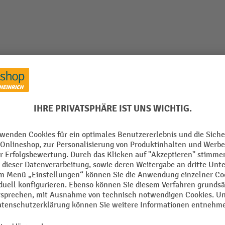
Produkthinweise
Schnellhub, Tragfähigkeit 1.700 kg, Gabellänge 1.600
Aus der Kategorie:
Hubwagen mit langen Gabeln
ll
Gabelrücken Länge
 mm
Gesamtbreite