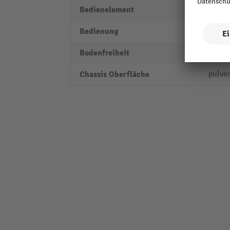
Bedienelement
beidh
Bedienung
Hand
Bodenfreiheit
30 m
Chassis Oberfläche
pulve