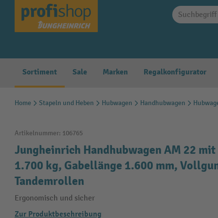
springen
Zur Hauptnavigation springen
Sortiment
Sale
Marken
Regalkonfigurator
Home
Stapeln und Heben
Hubwagen
Handhubwagen
Hubwage
Artikelnummer:
106765
Jungheinrich Handhubwagen AM 22 mit S
1.700 kg, Gabellänge 1.600 mm, Vollg
Tandemrollen
Ergonomisch und sicher
Zur Produktbeschreibung