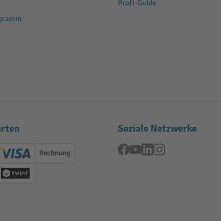
Profi-Guide
ogramm
rten
Soziale Netzwerke
Facebook
YouTube
LinkedIn
Instagram
ard (Master)
Creditcard (Visa)
Rechnung
se
Twint