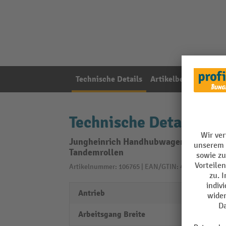
Technische Details
Artikelbeschreibung
Technische Details
Jungheinrich Handhubwagen AM 22 mit 
Tandemrollen
Artikelnummer: 106765 | EAN/GTIN: 4260329041016
Antrieb
manue
Arbeitsgang Breite
1791