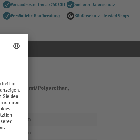
Versandkostenfrei ab 250 CHF
Sicherer Datenschutz
Persönliche Kaufberatung
Käuferschutz - Trusted Shops
 mm, Vollgummi/Polyurethan,
373 mm
520 mm