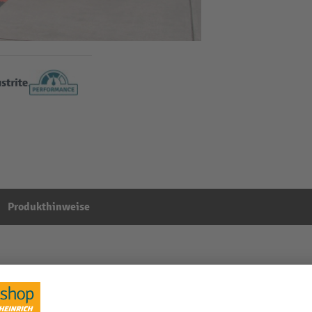
Produkthinweise
ers™, 1 Kanal, LxB 910 x 40 mm, orange