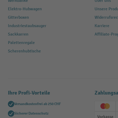
Werkbänke
Über uns
Elektro-Hubwagen
Unsere Produ
Gitterboxen
Widerrufsrec
Industriestaubsauger
Karriere
Sackkarren
Affiliate-Pr
Palettenregale
Scherenhubtische
Ihre Profi-Vorteile
Zahlungsa
Versandkostenfrei ab 250 CHF
Creditc
Sicherer Datenschutz