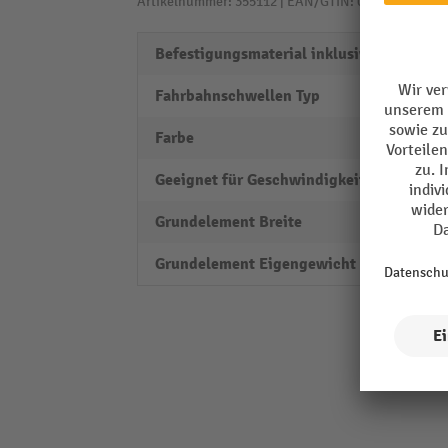
Artikelnummer: 355112 | EAN/GTIN: 0662641877290
Befestigungsmaterial inklusive
ja
Fahrbahnschwellen Typ
Tempo
Farbe
orang
Geeignet für Geschwindigkeit bis
40 km
Grundelement Breite
40 m
Grundelement Eigengewicht
1.4 kg