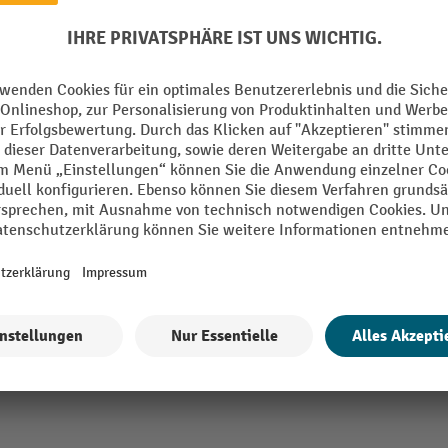
Aus der Kategorie:
Kabelbrücken
Grundelement Tiefe
schwellen
Länge
e
Marke
/h
Material
m
Reflektoren
Segment
Alle technische Details anzeigen