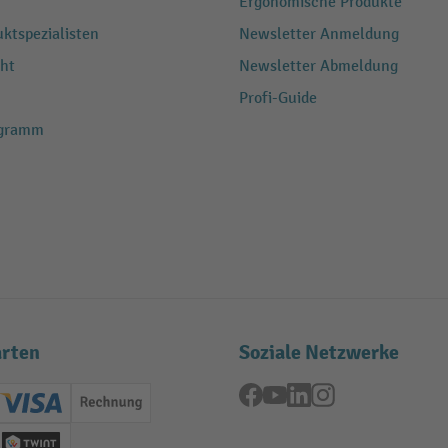
Ergonomische Produkte
ktspezialisten
Newsletter Anmeldung
ht
Newsletter Abmeldung
Profi-Guide
ogramm
rten
Soziale Netzwerke
Facebook
YouTube
LinkedIn
Instagram
ard (Master)
Creditcard (Visa)
Rechnung