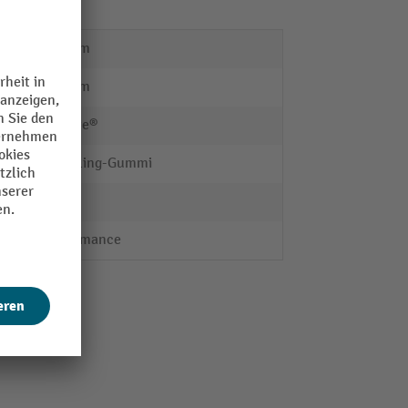
910 mm
910 mm
Justrite®
Recycling-Gummi
ja
Performance