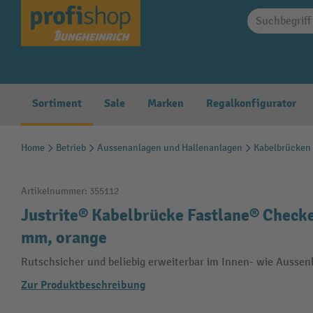
springen
Zur Hauptnavigation springen
Sortiment
Sale
Marken
Regalkonfigurator
Home
Betrieb
Aussenanlagen und Hallenanlagen
Kabelbrücken
Artikelnummer:
355112
Justrite® Kabelbrücke Fastlane® Checke
mm, orange
Rutschsicher und beliebig erweiterbar im Innen- wie Aussen
Zur Produktbeschreibung