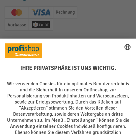
Creditcard (Master)
Creditcard (Visa)
Rechnung
Vorkasse
Twint
Soziale Netzwerke
Facebook
YouTube
LinkedIn
Instagram
Sprachen
DE
FR
AGB
Impressum
Datenschutz
Privacy Settings
Alle Preise exkl. gesetzl. Mehrwertsteuer zzgl.
Versandkosten
und ggf.