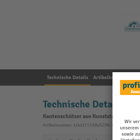
Technische Details
Artikelbeschreibung
Technische Details
Kantenschützer aus Kunststoff, ohne D
Artikelnummer: 124117 | EAN/GTIN: 4030198177341