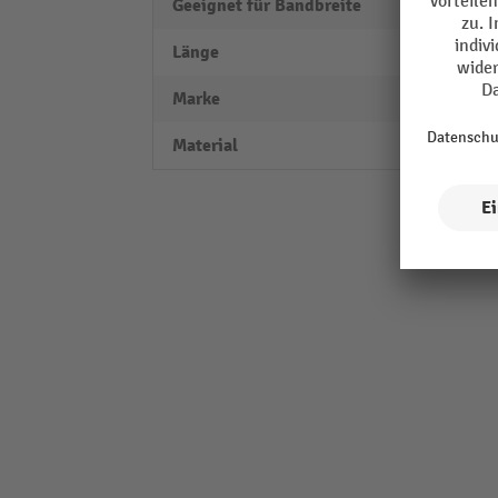
Geeignet für Bandbreite
20 m
Länge
40 m
Marke
bawe
Material
Kunst