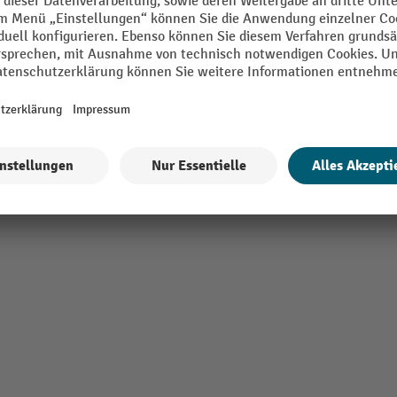
m
Schenkellänge
m
Schutzprofil Typ
pa
Segment
stoff
VE