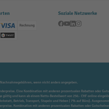
rten
Soziale Netzwerke
Facebook
YouTube
LinkedIn
Instagram
ard (Master)
Creditcard (Visa)
Rechnung
se
Twint
 Nachnahmegebühren, wenn nicht anders angegeben.
f Sonderpreise. Eine Kombination mit anderen prozentualen Rabatten oder Guts
ge gültig und kann ab einem Netto-Bestellwert von 250.- CHF online eingelö
 Werkstatt, Betrieb, Transport, Stapeln und Heben | 7% auf Büro). Ausgen
derpreise. Kombination mit anderen prozentualen Rabatten oder Gutscheine