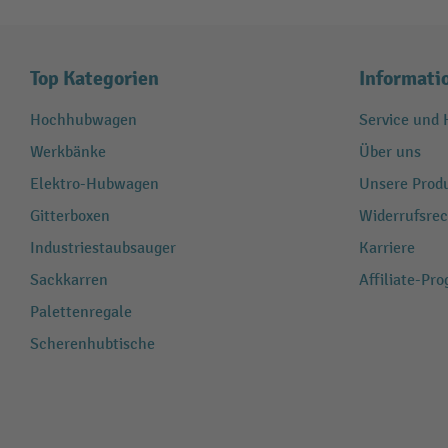
Top Kategorien
Informati
Hochhubwagen
Service und H
Werkbänke
Über uns
Elektro-Hubwagen
Unsere Produ
Gitterboxen
Widerrufsrec
Industriestaubsauger
Karriere
Sackkarren
Affiliate-Pr
Palettenregale
Scherenhubtische