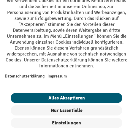
DE
FR
AGB
Impressum
Datenschutz
Privacy Settings
Alle Preise exkl. gesetzl. Mehrwertsteuer zzgl.
Versandkosten
und ggf.
Nachnahmegebühren, wenn nicht anders angegeben.
¹ Der Rabatt gilt so lange der Vorrat reicht. Der Rabatt gilt nicht auf
Sonderpreise. Eine Kombination mit anderen prozentualen Rabatten
oder Gutscheinen ist nicht möglich. | ² Der Rabatt wird einmalig bei
Erstregistrierung für den Newsletter gewährt. Der Gutschein ist 10
Tage gültig und kann ab einem Netto-Bestellwert von 250.- CHF online
eingelöst werden. Die Höhe des Rabatts variiert je nach
Produktkategorie und beträgt bis zu 10 % (10 % auf Lager, Umwelt,
Arbeitsschutz | 5% auf Werkstatt, Betrieb, Transport, Stapeln und
Heben | 7% auf Büro). Ausgenommen sind Elektro-Hubwagen,
Elektro-Hochhubwagen, Elektro-Stapler sowie Gebrauchtgeräte.
Ausschluss von Werkzeug. Gilt nicht auf Sonderpreise. Kombination
mit anderen prozentualen Rabatten oder Gutscheinen nicht möglich.