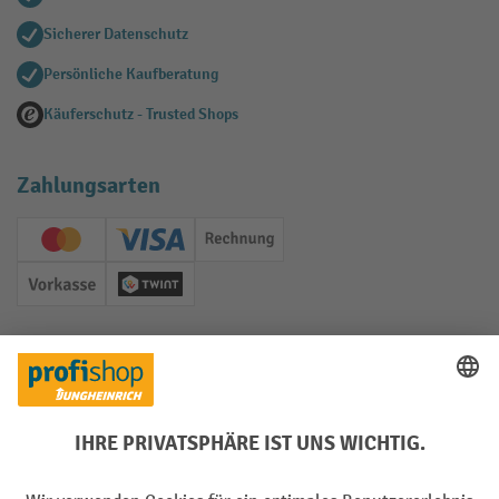
Sicherer Datenschutz
Persönliche Kaufberatung
Käuferschutz - Trusted Shops
Zahlungsarten
Creditcard (Master)
Creditcard (Visa)
Rechnung
Vorkasse
Twint
Soziale Netzwerke
Facebook
YouTube
LinkedIn
Instagram
Sprachen