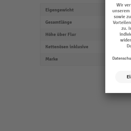
Eigengewicht
4,5 kg
Gesamtlänge
1000
Höhe über Flur
1000
Kettenösen inklusive
ja
Marke
TEMK