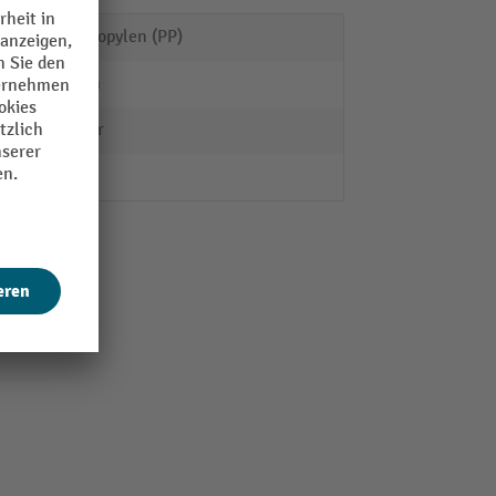
Polypropylen (PP)
63 mm
Starter
2 Stk