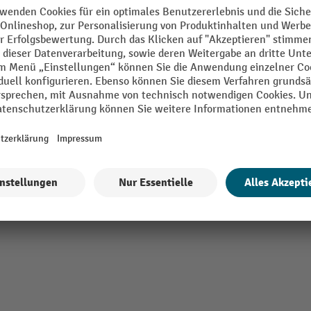
Material
 mm
Pfosten Durchmesser
 mm
Segment
VE
A