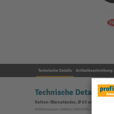
Technische Details
Artikelbeschreibung
Technische Details
Ketten-Warnständer, Ø 63 mm, rot, 2 S
Artikelnummer: 130916 | EAN/GTIN: 4250410140124