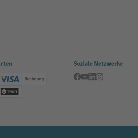
rten
Soziale Netzwerke
Facebook
YouTube
LinkedIn
Instagram
ard (Master)
Creditcard (Visa)
Rechnung
se
Twint