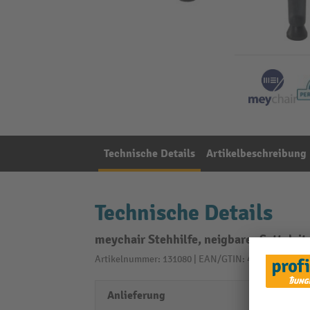
Technische Details
Artikelbeschreibung
Technische Details
meychair Stehhilfe, neigbarer Sattelsi
Artikelnummer: 131080 | EAN/GTIN: 4260046921851
Anlieferung
zerleg