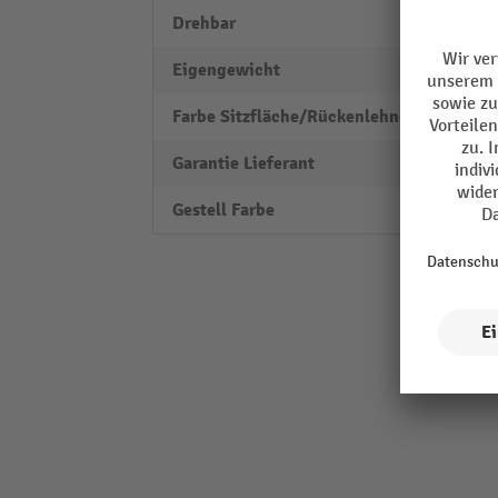
Drehbar
ja
Eigengewicht
8 kg
Farbe Sitzfläche/Rückenlehne
schwa
Garantie Lieferant
2
Gestell Farbe
schwa