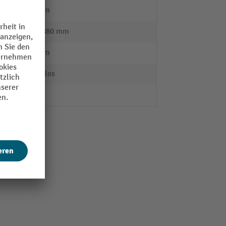
430 mm
630 - 880 mm
340 mm
stufenlos
ja