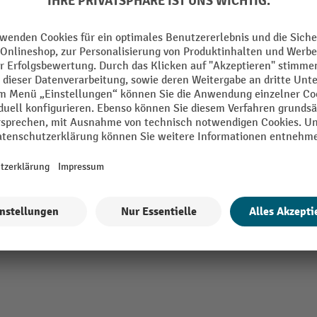
Sitz Breite
Sitz Höhe
rz
Sitz Tiefe
Sitzhöhe verstellbar
rz
Sitzneigeverstellung
Alle technische Details anzeigen