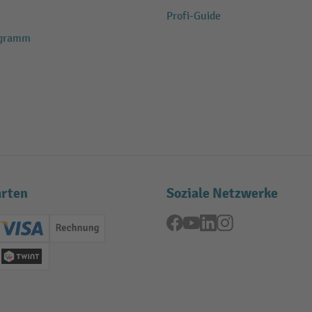
Profi-Guide
ogramm
rten
Soziale Netzwerke
Facebook
YouTube
LinkedIn
Instagram
ard (Master)
Creditcard (Visa)
Rechnung
se
Twint