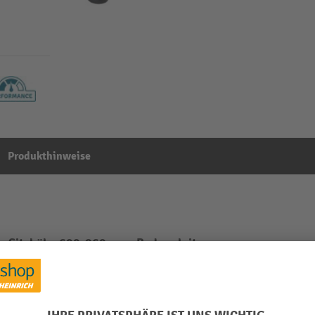
Produkthinweise
tz, Sitzhöhe 600-860 mm, Bodengleiter
Aus der Kategorie:
Stehhilfen
t
Sitz/Rückenlehne Material