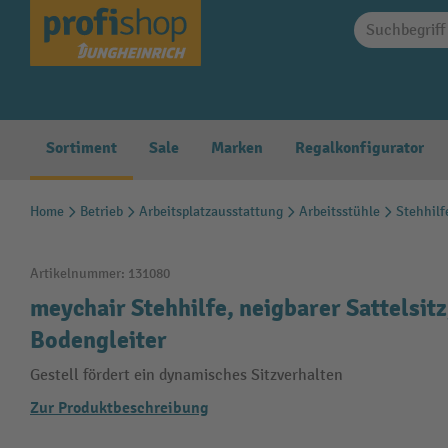
springen
Zur Hauptnavigation springen
Sortiment
Sale
Marken
Regalkonfigurator
Home
Betrieb
Arbeitsplatzausstattung
Arbeitsstühle
Stehhilf
Artikelnummer:
131080
meychair Stehhilfe, neigbarer Sattelsit
Bodengleiter
Gestell fördert ein dynamisches Sitzverhalten
Zur Produktbeschreibung