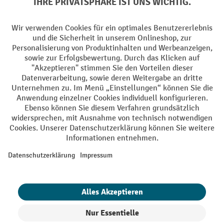
Sprachen
DE
FR
AGB
Impressum
Datenschutz
Privacy Settings
Alle Preise exkl. gesetzl. Mehrwertsteuer zzgl.
Versandkosten
und ggf.
Nachnahmegebühren, wenn nicht anders angegeben.
¹ Der Rabatt gilt so lange der Vorrat reicht. Der Rabatt gilt nicht auf
Sonderpreise. Eine Kombination mit anderen prozentualen Rabatten
oder Gutscheinen ist nicht möglich. | ² Der Rabatt wird einmalig bei
Erstregistrierung für den Newsletter gewährt. Der Gutschein ist 10
Tage gültig und kann ab einem Netto-Bestellwert von 250.- CHF online
eingelöst werden. Die Höhe des Rabatts variiert je nach
Produktkategorie und beträgt bis zu 10 % (10 % auf Lager, Umwelt,
Arbeitsschutz | 5% auf Werkstatt, Betrieb, Transport, Stapeln und
Heben | 7% auf Büro). Ausgenommen sind Elektro-Hubwagen,