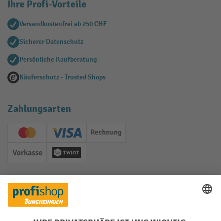
Ihre Profi-Vorteile
Versandkostenfrei ab 250 CHF
Sicherer Datenschutz
Persönliche Kaufberatung
Käuferschutz - Trusted Shops
Zahlungsarten
Creditcard (Master)
Creditcard (Visa)
Rechnung
Vorkasse
Twint
Soziale Netzwerke
Facebook
YouTube
LinkedIn
Instagram