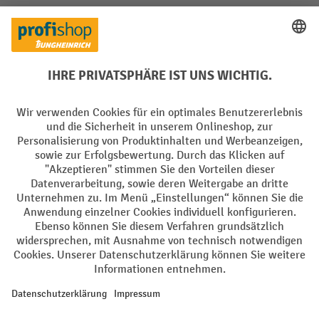
Soziale Netzwerke
Facebook
YouTube
LinkedIn
Instagram
Sprachen
DE
FR
AGB
Impressum
Datenschutz
Privacy Settings
Alle Preise exkl. gesetzl. Mehrwertsteuer zzgl.
Versandkosten
und ggf.
Nachnahmegebühren, wenn nicht anders angegeben.
¹ Der Rabatt gilt so lange der Vorrat reicht. Der Rabatt gilt nicht auf
Sonderpreise. Eine Kombination mit anderen prozentualen Rabatten
oder Gutscheinen ist nicht möglich. | ² Der Rabatt wird einmalig bei
Erstregistrierung für den Newsletter gewährt. Der Gutschein ist 10