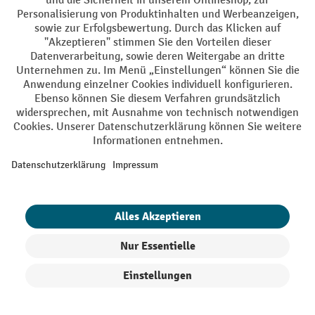
DE
FR
AGB
Impressum
Datenschutz
Privacy Settings
Alle Preise exkl. gesetzl. Mehrwertsteuer zzgl.
Versandkosten
und ggf.
Nachnahmegebühren, wenn nicht anders angegeben.
¹ Der Rabatt gilt so lange der Vorrat reicht. Der Rabatt gilt nicht auf
Sonderpreise. Eine Kombination mit anderen prozentualen Rabatten
oder Gutscheinen ist nicht möglich. | ² Der Rabatt wird einmalig bei
Erstregistrierung für den Newsletter gewährt. Der Gutschein ist 10
Tage gültig und kann ab einem Netto-Bestellwert von 250.- CHF online
eingelöst werden. Die Höhe des Rabatts variiert je nach
Produktkategorie und beträgt bis zu 10 % (10 % auf Lager, Umwelt,
Arbeitsschutz | 5% auf Werkstatt, Betrieb, Transport, Stapeln und
Heben | 7% auf Büro). Ausgenommen sind Elektro-Hubwagen,
Elektro-Hochhubwagen, Elektro-Stapler sowie Gebrauchtgeräte.
Ausschluss von Werkzeug. Gilt nicht auf Sonderpreise. Kombination
mit anderen prozentualen Rabatten oder Gutscheinen nicht möglich.