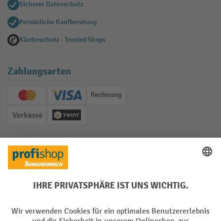
Sicherer Datenschutz
Persönliche Kaufberatung
Käuferschutz - Trusted Shops
Zahlungsarten
Creditcard (Master)
Creditcard (Visa)
Rechnung
Vorkasse
Twint
Soziale Netzwerke
Facebook
YouTube
LinkedIn
Instagram
Sprachen