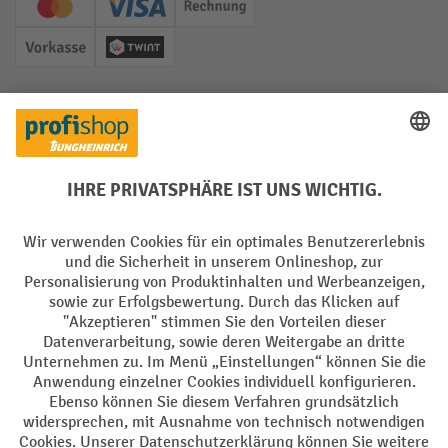
Creditcard (Master)
Creditcard (Visa)
Rechnung
Vorkasse
Twint
Soziale Netzwerke
Facebook
YouTube
LinkedIn
Instagram
Sprachen
DE
FR
AGB
Impressum
Datenschutz
Privacy Settings
Alle Preise exkl. gesetzl. Mehrwertsteuer zzgl.
Versandkosten
und ggf.
Nachnahmegebühren, wenn nicht anders angegeben.