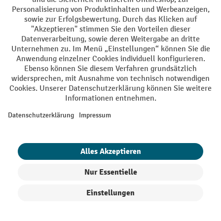
DE
FR
AGB
Impressum
Datenschutz
Privacy Settings
Alle Preise exkl. gesetzl. Mehrwertsteuer zzgl.
Versandkosten
und ggf.
Nachnahmegebühren, wenn nicht anders angegeben.
¹ Der Rabatt gilt so lange der Vorrat reicht. Der Rabatt gilt nicht auf
Sonderpreise. Eine Kombination mit anderen prozentualen Rabatten
oder Gutscheinen ist nicht möglich. | ² Der Rabatt wird einmalig bei
Erstregistrierung für den Newsletter gewährt. Der Gutschein ist 10
Tage gültig und kann ab einem Netto-Bestellwert von 250.- CHF online
eingelöst werden. Die Höhe des Rabatts variiert je nach
Produktkategorie und beträgt bis zu 10 % (10 % auf Lager, Umwelt,
Arbeitsschutz | 5% auf Werkstatt, Betrieb, Transport, Stapeln und
Heben | 7% auf Büro). Ausgenommen sind Elektro-Hubwagen,
Elektro-Hochhubwagen, Elektro-Stapler sowie Gebrauchtgeräte.
Ausschluss von Werkzeug. Gilt nicht auf Sonderpreise. Kombination
mit anderen prozentualen Rabatten oder Gutscheinen nicht möglich.