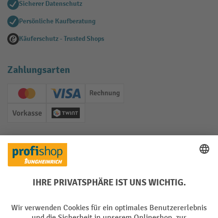
Sicherer Datenschutz
Persönliche Kaufberatung
Käuferschutz - Trusted Shops
Zahlungsarten
Creditcard (Master)
Creditcard (Visa)
Rechnung
Vorkasse
Twint
Soziale Netzwerke
Facebook
YouTube
LinkedIn
Instagram
Sprachen