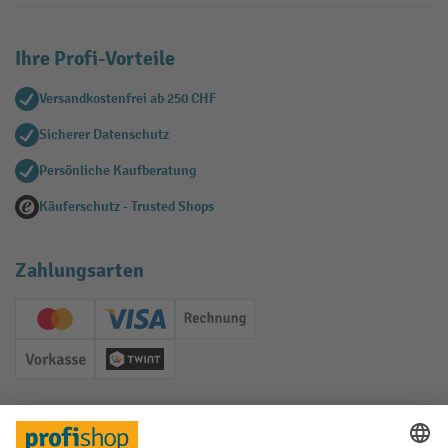
Ihre Profi-Vorteile
Versandkostenfrei ab 250 CHF
Sicherer Datenschutz
Persönliche Kaufberatung
Käuferschutz - Trusted Shops
Zahlungsarten
Creditcard (Master)
Creditcard (Visa)
Rechnung
Vorkasse
Twint
Soziale Netzwerke