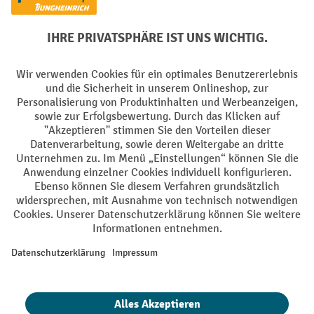
Facebook
YouTube
LinkedIn
Instagram
Sprachen
DE
FR
AGB
Impressum
Datenschutz
Privacy Settings
Alle Preise exkl. gesetzl. Mehrwertsteuer zzgl.
Versandkosten
und ggf.
Nachnahmegebühren, wenn nicht anders angegeben.
¹ Der Rabatt gilt so lange der Vorrat reicht. Der Rabatt gilt nicht auf
Sonderpreise. Eine Kombination mit anderen prozentualen Rabatten
oder Gutscheinen ist nicht möglich. | ² Der Rabatt wird einmalig bei
Erstregistrierung für den Newsletter gewährt. Der Gutschein ist 10
Tage gültig und kann ab einem Netto-Bestellwert von 250.- CHF online
eingelöst werden. Die Höhe des Rabatts variiert je nach
Produktkategorie und beträgt bis zu 10 % (10 % auf Lager, Umwelt,