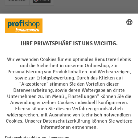
Vorkasse
Twint
Soziale Netzwerke
Facebook
YouTube
LinkedIn
Instagram
Sprachen
DE
FR
AGB
Impressum
Datenschutz
Privacy Settings
Alle Preise exkl. gesetzl. Mehrwertsteuer zzgl.
Versandkosten
und ggf.
Nachnahmegebühren, wenn nicht anders angegeben.
¹ Der Rabatt gilt so lange der Vorrat reicht. Der Rabatt gilt nicht auf
Sonderpreise. Eine Kombination mit anderen prozentualen Rabatten