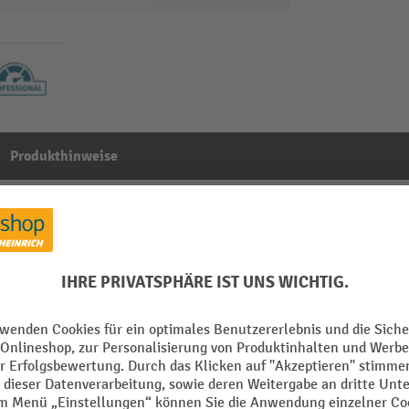
Produkthinweise
h Edelstahl-Hubwagen
Aus der Kategorie:
Hubwagen-Ersatzteile
einrich
Segment
einrich AM I20
einrich AM I20p