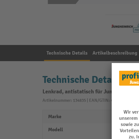
Technische Details
Artikelbeschreibung
Technische Details
Lenkrad, antistatisch für Jungheinric
Artikelnummer: 134835 | EAN/GTIN: 4055091212388
Marke
Jungh
Modell
Jungh
Jungh