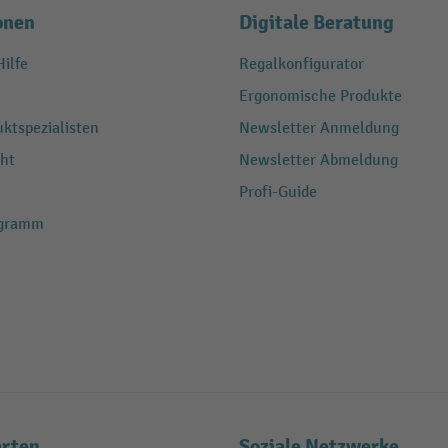
onen
Digitale Beratung
ilfe
Regalkonfigurator
Ergonomische Produkte
ktspezialisten
Newsletter Anmeldung
ht
Newsletter Abmeldung
Profi-Guide
ogramm
rten
Soziale Netzwerke