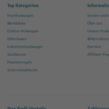
Top Kategorien
Informati
Hochhubwagen
Service und H
Werkbänke
Über uns
Elektro-Hubwagen
Unsere Produ
Gitterboxen
Widerrufsrec
Industriestaubsauger
Karriere
Sackkarren
Affiliate-Pr
Palettenregale
Scherenhubtische
Ihre Profi-Vorteile
Zahlungsa