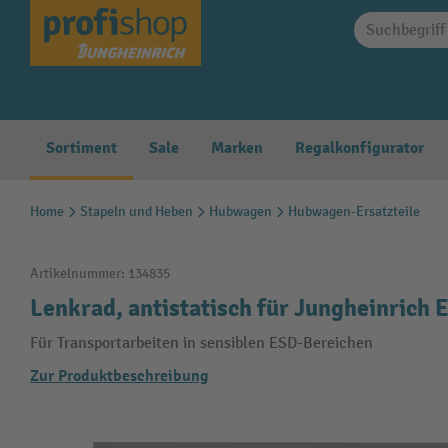
springen
Zur Hauptnavigation springen
Sortiment
Sale
Marken
Regalkonfigurator
Home
Stapeln und Heben
Hubwagen
Hubwagen-Ersatzteile
Artikelnummer:
134835
Lenkrad, antistatisch für Jungheinrich
Für Transportarbeiten in sensiblen ESD-Bereichen
Zur Produktbeschreibung