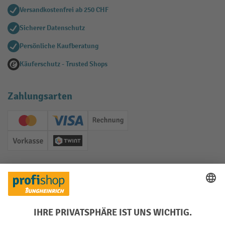
Versandkostenfrei ab 250 CHF
Sicherer Datenschutz
Persönliche Kaufberatung
Käuferschutz - Trusted Shops
Zahlungsarten
Creditcard (Master)
Creditcard (Visa)
Rechnung
Vorkasse
Twint
Soziale Netzwerke
Facebook
YouTube
LinkedIn
Instagram