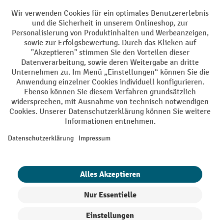
Sprachen
DE
FR
AGB
Impressum
Datenschutz
Privacy Settings
Alle Preise exkl. gesetzl. Mehrwertsteuer zzgl.
Versandkosten
und ggf.
Nachnahmegebühren, wenn nicht anders angegeben.
¹ Der Rabatt gilt so lange der Vorrat reicht. Der Rabatt gilt nicht auf
Sonderpreise. Eine Kombination mit anderen prozentualen Rabatten
oder Gutscheinen ist nicht möglich. | ² Der Rabatt wird einmalig bei
Erstregistrierung für den Newsletter gewährt. Der Gutschein ist 10
Tage gültig und kann ab einem Netto-Bestellwert von 250.- CHF online
eingelöst werden. Die Höhe des Rabatts variiert je nach
Produktkategorie und beträgt bis zu 10 % (10 % auf Lager, Umwelt,
Arbeitsschutz | 5% auf Werkstatt, Betrieb, Transport, Stapeln und
Heben | 7% auf Büro). Ausgenommen sind Elektro-Hubwagen,
Elektro-Hochhubwagen, Elektro-Stapler sowie Gebrauchtgeräte.
Ausschluss von Werkzeug. Gilt nicht auf Sonderpreise. Kombination