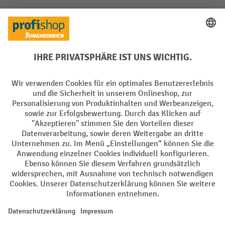
Soziale Netzwerke
Facebook
YouTube
LinkedIn
Instagram
Sprachen
DE
FR
AGB
Impressum
Datenschutz
Privacy Settings
Alle Preise exkl. gesetzl. Mehrwertsteuer zzgl.
Versandkosten
und ggf.
Nachnahmegebühren, wenn nicht anders angegeben.
¹ Der Rabatt gilt so lange der Vorrat reicht. Der Rabatt gilt nicht auf
Sonderpreise. Eine Kombination mit anderen prozentualen Rabatten
oder Gutscheinen ist nicht möglich. | ² Der Rabatt wird einmalig bei
Erstregistrierung für den Newsletter gewährt. Der Gutschein ist 10