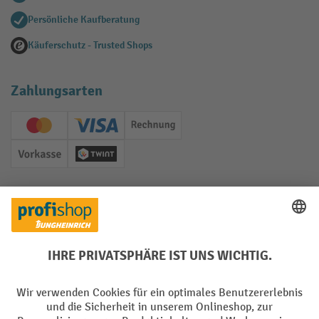
Persönliche Kaufberatung
Käuferschutz - Trusted Shops
Zahlungsarten
Creditcard (Master)
Creditcard (Visa)
Rechnung
Vorkasse
Twint
Soziale Netzwerke
Facebook
YouTube
LinkedIn
Instagram
Sprachen
DE
FR