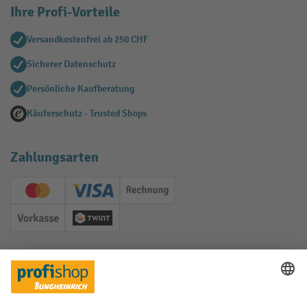
Ihre Profi-Vorteile
Versandkostenfrei ab 250 CHF
Sicherer Datenschutz
Persönliche Kaufberatung
Käuferschutz - Trusted Shops
Zahlungsarten
Creditcard (Master)
Creditcard (Visa)
Rechnung
Vorkasse
Twint
Soziale Netzwerke
Facebook
YouTube
LinkedIn
Instagram