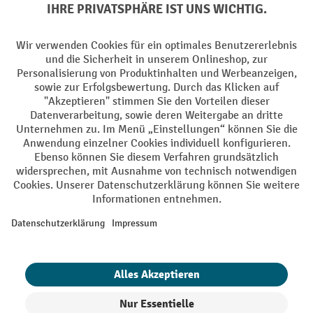
Sprachen
DE
FR
AGB
Impressum
Datenschutz
Privacy Settings
Alle Preise exkl. gesetzl. Mehrwertsteuer zzgl.
Versandkosten
und ggf.
Nachnahmegebühren, wenn nicht anders angegeben.
¹ Der Rabatt gilt so lange der Vorrat reicht. Der Rabatt gilt nicht auf
Sonderpreise. Eine Kombination mit anderen prozentualen Rabatten
oder Gutscheinen ist nicht möglich. | ² Der Rabatt wird einmalig bei
Erstregistrierung für den Newsletter gewährt. Der Gutschein ist 10
Tage gültig und kann ab einem Netto-Bestellwert von 250.- CHF online
eingelöst werden. Die Höhe des Rabatts variiert je nach
Produktkategorie und beträgt bis zu 10 % (10 % auf Lager, Umwelt,
Arbeitsschutz | 5% auf Werkstatt, Betrieb, Transport, Stapeln und
Heben | 7% auf Büro). Ausgenommen sind Elektro-Hubwagen,