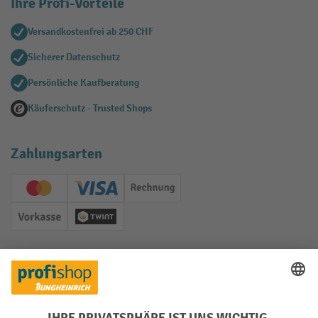
Ihre Profi-Vorteile
Versandkostenfrei ab 250 CHF
Sicherer Datenschutz
Persönliche Kaufberatung
Käuferschutz - Trusted Shops
Zahlungsarten
Creditcard (Master)
Creditcard (Visa)
Rechnung
Vorkasse
Twint
Soziale Netzwerke
Facebook
YouTube
LinkedIn
Instagram