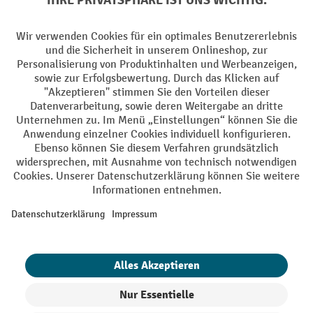
Sprachen
DE
FR
AGB
Impressum
Datenschutz
Privacy Settings
Alle Preise exkl. gesetzl. Mehrwertsteuer zzgl.
Versandkosten
und ggf.
Nachnahmegebühren, wenn nicht anders angegeben.
¹ Der Rabatt gilt so lange der Vorrat reicht. Der Rabatt gilt nicht auf
Sonderpreise. Eine Kombination mit anderen prozentualen Rabatten
oder Gutscheinen ist nicht möglich. | ² Der Rabatt wird einmalig bei
Erstregistrierung für den Newsletter gewährt. Der Gutschein ist 10
Tage gültig und kann ab einem Netto-Bestellwert von 250.- CHF online
eingelöst werden. Die Höhe des Rabatts variiert je nach
Produktkategorie und beträgt bis zu 10 % (10 % auf Lager, Umwelt,
Arbeitsschutz | 5% auf Werkstatt, Betrieb, Transport, Stapeln und
Heben | 7% auf Büro). Ausgenommen sind Elektro-Hubwagen,