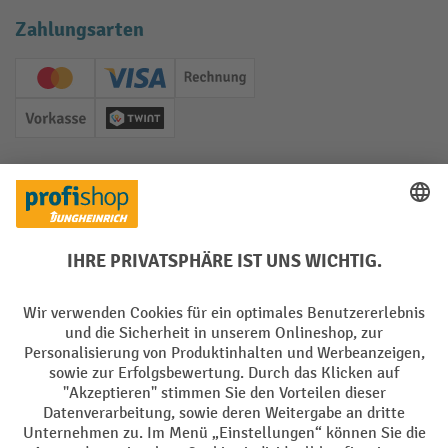
Zahlungsarten
Creditcard (Master)
Creditcard (Visa)
Rechnung
Vorkasse
Twint
Soziale Netzwerke
Facebook
YouTube
LinkedIn
Instagram
Sprachen
DE
FR
AGB
Impressum
Datenschutz
Privacy Settings