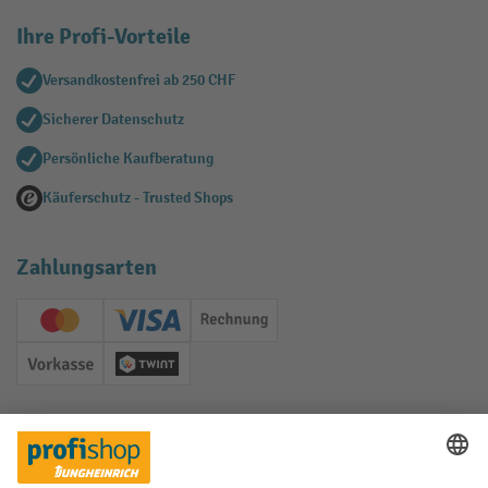
Ihre Profi-Vorteile
Versandkostenfrei ab 250 CHF
Sicherer Datenschutz
Persönliche Kaufberatung
Käuferschutz - Trusted Shops
Zahlungsarten
Creditcard (Master)
Creditcard (Visa)
Rechnung
Vorkasse
Twint
Soziale Netzwerke
Facebook
YouTube
LinkedIn
Instagram