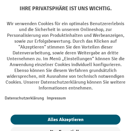
Sprachen
DE
FR
AGB
Impressum
Datenschutz
Privacy Settings
Alle Preise exkl. gesetzl. Mehrwertsteuer zzgl.
Versandkosten
und ggf.
Nachnahmegebühren, wenn nicht anders angegeben.
¹ Der Rabatt gilt so lange der Vorrat reicht. Der Rabatt gilt nicht auf
Sonderpreise. Eine Kombination mit anderen prozentualen Rabatten
oder Gutscheinen ist nicht möglich. | ² Der Rabatt wird einmalig bei
Erstregistrierung für den Newsletter gewährt. Der Gutschein ist 10
Tage gültig und kann ab einem Netto-Bestellwert von 250.- CHF online
eingelöst werden. Die Höhe des Rabatts variiert je nach
Produktkategorie und beträgt bis zu 10 % (10 % auf Lager, Umwelt,
Arbeitsschutz | 5% auf Werkstatt, Betrieb, Transport, Stapeln und