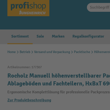
springen
Zur Hauptnavigation springen
Sortiment
Sale
Marken
Regalkonfigurator
Home
Betrieb
Versand und Verpackung
Packtische
Höhenverst
Artikelnummer:
177307
Rocholz Manuell höhenverstellbarer Pa
Ablageböden und Fachteilern, HxBxT 69
Ergonomische Komplettlösung für professionelle Packprozes
Zur Produktbeschreibung