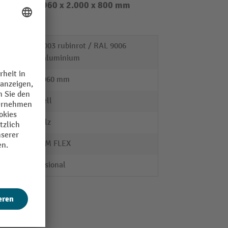
 HxBxT 690-960 x 2.000 x 800 mm
RAL 3003 rubinrot / RAL 9006
weissaluminium
690 - 960 mm
manuell
Rocholz
SYSTEM FLEX
Professional