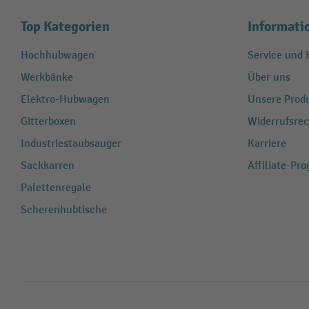
Top Kategorien
Informati
Hochhubwagen
Service und H
Werkbänke
Über uns
Elektro-Hubwagen
Unsere Produ
Gitterboxen
Widerrufsrec
Industriestaubsauger
Karriere
Sackkarren
Affiliate-Pr
Palettenregale
Scherenhubtische