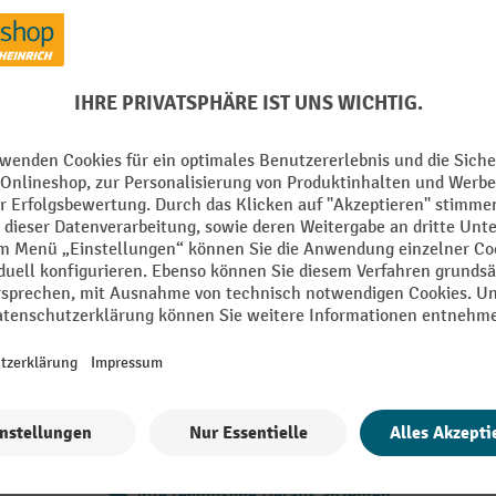
cktisch FLEX, Aufbau mit Ablageböden und Fachteilern,
Aus der Kategorie:
Höhenverstellbare Packtische
t
Gestell RAL Farbe
inharzbeschichtet
Höhe
035 lichtgrau
Höhenverstellung
m
Marke
tisch
Modell
ageböden (1x mit
lagkante)
Segment
ade Anbauprofile
ne Fachteiler
Alle technische Details anzeigen