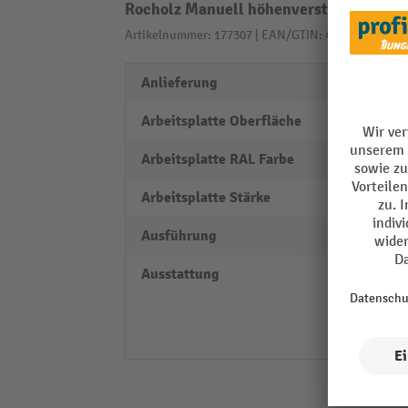
Rocholz Manuell höhenverstellbarer Pa
Artikelnummer: 177307 | EAN/GTIN: 4030177063894
Anlieferung
zerleg
Arbeitsplatte Oberfläche
melam
Arbeitsplatte RAL Farbe
RAL 7
Arbeitsplatte Stärke
30 m
Ausführung
Einzel
Ausstattung
2 Abl
Ansch
3 ger
8 offe