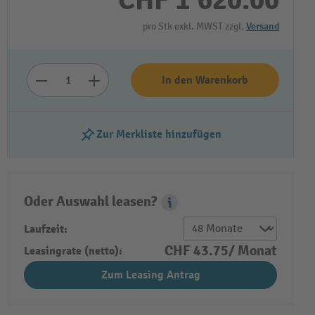
CHF 1’620.00
pro Stk exkl. MWST zzgl.
Versand
In den Warenkorb
Zur Merkliste hinzufügen
Video abspielen
Oder Auswahl leasen?
Leasing Popover
Laufzeit:
CHF 43.75/ Monat
Leasingrate (netto):
Zum Leasing Antrag