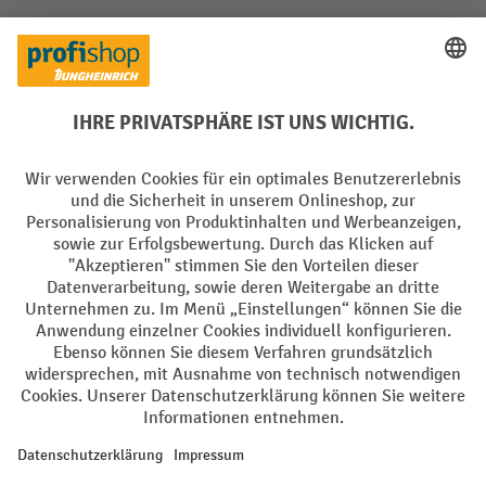
Soziale Netzwerke
Facebook
YouTube
LinkedIn
Instagram
Sprachen
DE
FR
AGB
Impressum
Datenschutz
Privacy Settings
Alle Preise exkl. gesetzl. Mehrwertsteuer zzgl.
Versandkosten
und ggf.
Nachnahmegebühren, wenn nicht anders angegeben.
¹ Der Rabatt gilt so lange der Vorrat reicht. Der Rabatt gilt nicht auf
Sonderpreise. Eine Kombination mit anderen prozentualen Rabatten
oder Gutscheinen ist nicht möglich. | ² Der Rabatt wird einmalig bei
Erstregistrierung für den Newsletter gewährt. Der Gutschein ist 10