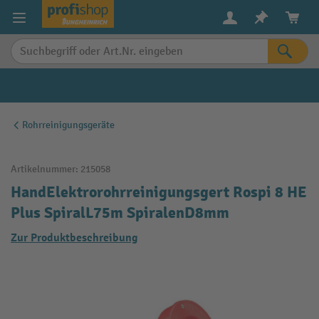
alt springen
Rohrreinigungsgeräte
Artikelnummer:
215058
HandElektrorohrreinigungsgert Rospi 8 HE
Plus SpiralL75m SpiralenD8mm
Zur Produktbeschreibung