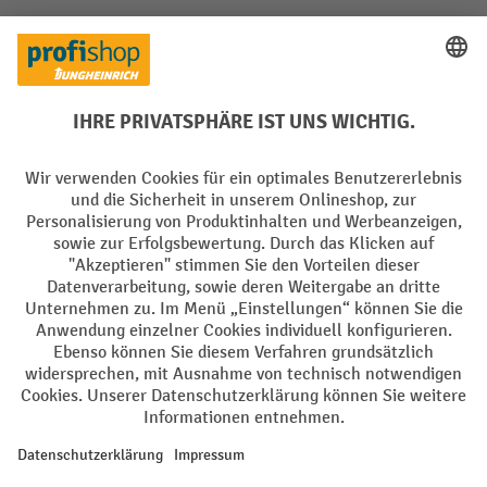
Soziale Netzwerke
Facebook
YouTube
LinkedIn
Instagram
Sprachen
DE
FR
AGB
Impressum
Datenschutz
Privacy Settings
Alle Preise exkl. gesetzl. Mehrwertsteuer zzgl.
Versandkosten
und ggf.
Nachnahmegebühren, wenn nicht anders angegeben.
¹ Der Rabatt gilt so lange der Vorrat reicht. Der Rabatt gilt nicht auf
Sonderpreise. Eine Kombination mit anderen prozentualen Rabatten
oder Gutscheinen ist nicht möglich. | ² Der Rabatt wird einmalig bei
Erstregistrierung für den Newsletter gewährt. Der Gutschein ist 10